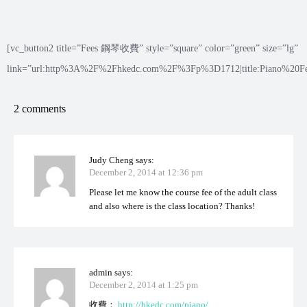
[vc_button2 title=”Fees 鋼琴收費” style=”square” color=”green” size=”lg”
link=”url:http%3A%2F%2Fhkedc.com%2F%3Fp%3D1712|title:Piano%20Fe
2 comments
Judy Cheng
says:
December 2, 2014 at 12:36 pm
Please let me know the course fee of the adult class
and also where is the class location? Thanks!
admin
says:
December 2, 2014 at 1:25 pm
收費：
http://hkedc.com/piano/