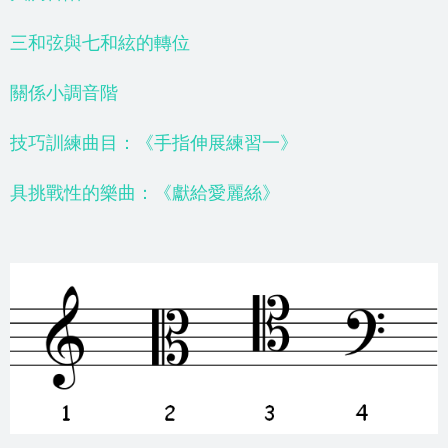
三和弦與七和絃的轉位
關係小調音階
技巧訓練曲目：《手指伸展練習一》
具挑戰性的樂曲：《獻給愛麗絲》